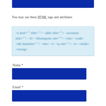
g
a
You may use these
HTML
tags and attributes:
t
i
<a href="" title=""> <abbr title=""> <acronym
title=""> <b> <blockquote cite=""> <cite> <code>
o
<del datetime=""> <em> <i> <q cite=""> <s> <strike>
<strong>
n
Nome
*
Email
*