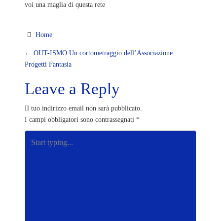
voi una maglia di questa rete
Home
P
←
OUT-ISMO Un cortometraggio dell’Associazione
Progetti Fantasia
o
Leave a Reply
s
Il tuo indirizzo email non sarà pubblicato.
t
I campi obbligatori sono contrassegnati
*
n
a
v
i