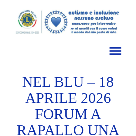
Skip
to
content
Toggl
NEL BLU – 18
APRILE 2026
FORUM A
RAPALLO UNA